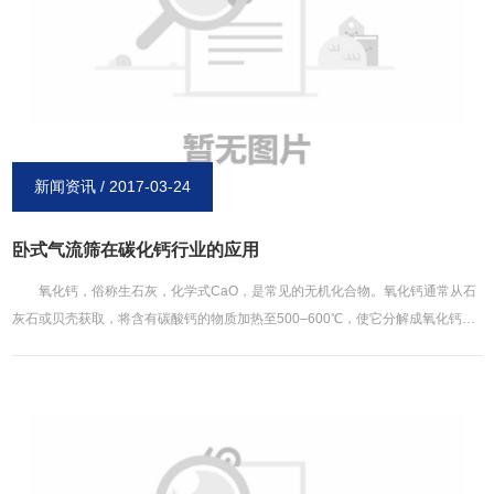
道金公司作为黄河故道上**的**筛分厂家，一贯奉行着以客户为本，以解决客户
的实际需求为己任的原则，面对着挑选这类设备优点无法兼得这如同定理一般存
在的现象根本就不屑一顾，公司技术人员另辟捷径，反复推敲，经过多年的优化
改进终于摸索出一套有自主知识产权的解决方案，该方案已经在实践中证明是稳
定可靠的。我们欢迎被类似问题困扰的客户来电咨询一起沟通学习；
新闻资讯 / 2017-03-24
卧式气流筛在碳化钙行业的应用
氧化钙，俗称生石灰，化学式CaO，是常见的无机化合物。氧化钙通常从石
灰石或贝壳获取，将含有碳酸钙的物质加热至500–600℃，使它分解成氧化钙和
二氧化碳.白色或带灰色块状或颗粒。对湿敏感。易从空气中吸收二氧化碳及水
分。对于这种性质的物料应该选用卧式气流筛分设备。其原理特性为您分享如
下： WQS气旋筛由于形状为横卧状所以也叫卧式气流筛或卧式气流筛粉机，
网为圆筒状，置于机体内，物料通过螺旋输送系统后，和气流混合、雾化进入网
筒内；通过网筒内风轮叶片使物料同时受离心力和旋风推进力，从而近使物料喷
射过网，由细料排出口排出，不能过网的物料沿网筒壁从粗料排出口排出。