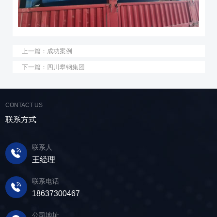
上一篇：
成功案例
下一篇：
四川攀钢集团
CONTACT US
联系方式
联系人
王经理
联系电话
18637300467
公司地址