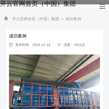
开云官网首页（中国）集团
网站开云官网首页（中国）集团
关于我们
开云官网首页（中国）集团
>
成功案例
主营产品
成功案例
成功案例
发布时间：2024-12-19
浏览：7815次
生产设备
新闻资讯
开云官网开云官网首页（中国）集团（中国）集团