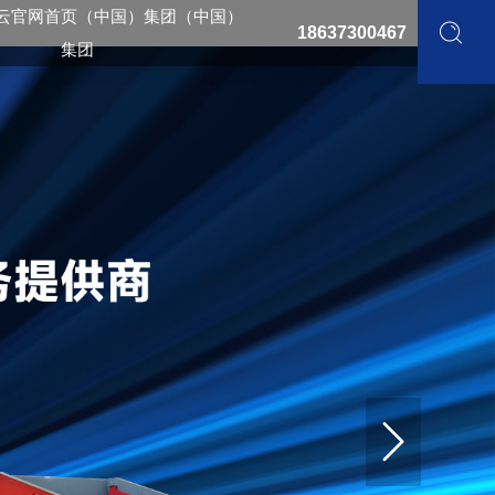
云官网首页（中国）集团（中国）
18637300467
集团