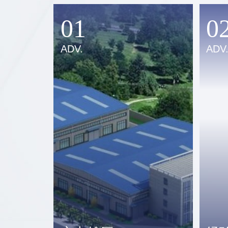
01
0
ADV.
ADV