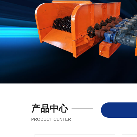
产品中心
PRODUCT CENTER