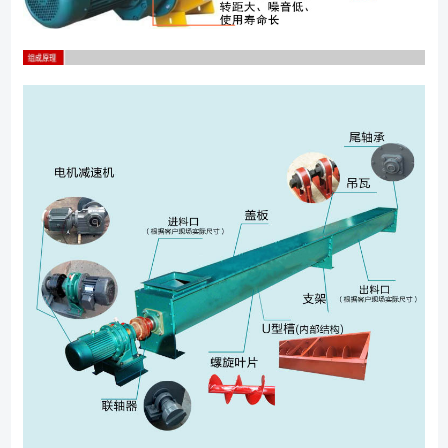
机轴向长度的变化。 10、出料口：由角钢和钢板焊接而成，焊接在机
壳上。出料口和进料口易为手推式，即在方形出料口下端安了一个拉板，
以控制供料英德诺曼滤芯情况。拉板拉力方向，可由用户要求分为左装和
右装两种。 （1）依照产品结构中基本布置形式选取合适的工艺结
构； （2）设备常用材质有碳钢与不锈钢等； （3）常用的软连接
材质有硅胶、PVC橡胶、帆布等； （4）设备结构可做成密封与敞开两
种；