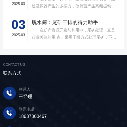
的处理能力，提供建材砂石物料筛分解决方
2025-03
过激振器产生的激振力，使筛面产生高频振动，
案。 ▲故道金机械直线振动筛 布局合
物料在筛面上受到连续抛掷，从而实现固体颗粒
理，精准分级 故道金机械拥有强大的技术团
03
与液体之间的分离。在多个行业中，脱水筛都发
脱水筛：尾矿干排的得力助手
队，产品设计时考虑机械结构、动力学特性和操
挥着不可或缺的作用。故道金机械带大家一起了
在矿产资源开发与利用中，尾矿处理一直是
作便捷性，其生产的直线筛产品使用时，物料在
解。 ▲故道金机械单层高频脱水振动筛
2025-03
行业关注的重 点。采用干排方式处理尾矿，不仅
筛面快速且均匀分布，筛孔不堵塞，筛分效率
在采矿业中，脱水筛经常被用于尾矿和精矿的脱
可节约企业生态环境治理资金，减少节能减排和
高，筛分精度高，为建材产品带来稳定可靠的质
水处理。选矿完成后，尾矿处理过程中需要脱水
尾矿库维护费用，还可回收尾矿中的有价成分，
量提升。 智能调控，灵活应对 故道金机
筛协助去除多余的水分，以便于尾矿的堆放或再
提高企业经济效益。尾矿干排过程中，少不了振
械直线筛可加装plc控制系统，实现远程操控。用
利用；在精矿进行进一步加工前，也需要通过脱
CONTACT US
动筛分设备的助力，脱水筛，凭借强大的性能优
户可根据实际需求轻松调整振幅、频率等筛分参
水筛进行脱水处理，以提高其品质和后续加工效
势，成为了尾矿干排系统中经常使用的明星产
联系方式
数，使故道金机械直线筛能够轻松应对不同材质
率。 在煤炭行业中，脱水筛主要用于煤泥的
品。 ▲脱水振动筛 脱水筛，专为处理含
与粒度的筛分挑战，提升筛分效率。 坚实耐
脱水处理。煤泥是煤炭洗选过程中的副产品，含
水物料而生，该设备通过激振器产生的激振力，
用，维护省心 故道金机械直线振动筛优选高
联系人
有大量的水分，使用脱水筛进行处理，可以将煤
使筛面产生高频振动，含水物料进入振动筛后，
质量材料，生产环节层层把控，生产出的振动筛
王经理
泥中的水分去除，使其达到后续加工的要
在筛面上受到连续抛掷，从而实现固体颗粒与液
产品筛体强度高，坚实耐用，可长时间高强度稳
求。 在建筑行业中，脱水筛被广泛应用于砂
体之间的分离。 脱水筛筛板采用模块式设
定作业。另外，该直线筛设备维护保养便捷，只
联系电话
石料厂的水洗砂脱水处理。水洗砂在生产过程中
计，无需螺栓即可安装，维护更换便捷，仅需要
需要定期检查、清洁、添加润滑油，即可保证振
18637300467
需要去除表面的泥土和杂质，这时候就需要用脱
3-5分钟即可完成筛板更换，显著减少了停机维护
动筛的正常运行和使用寿命。 绿色节能，引
水筛，通过脱水筛对物料进行处理，可以确保砂