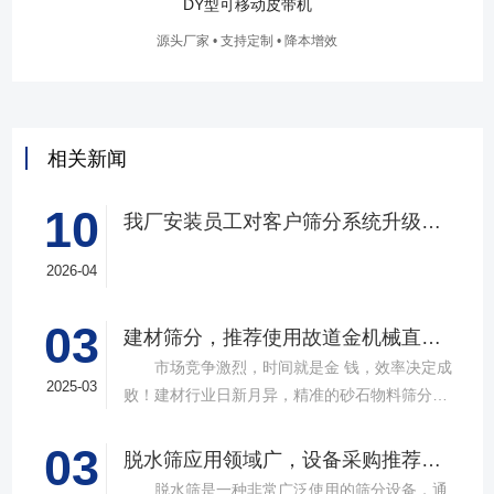
DY型可移动皮带机
源头厂家 • 支持定制 • 降本增效
相关新闻
10
我厂安装员工对客户筛分系统升级改造完工，客户很满意，我们也很高兴！
2026-04
03
建材筛分，推荐使用故道金机械直线筛
市场竞争激烈，时间就是金 钱，效率决定成
2025-03
败！建材行业日新月异，精准的砂石物料筛分工
具成为了确保工程质量，提升生产效率的关键。
03
故道金机械，深耕振动筛分领域三十载，推出多
脱水筛应用领域广，设备采购推荐选择实力厂家
款高质量直线筛设备，以稳定的筛分质量，强大
脱水筛是一种非常广泛使用的筛分设备，通