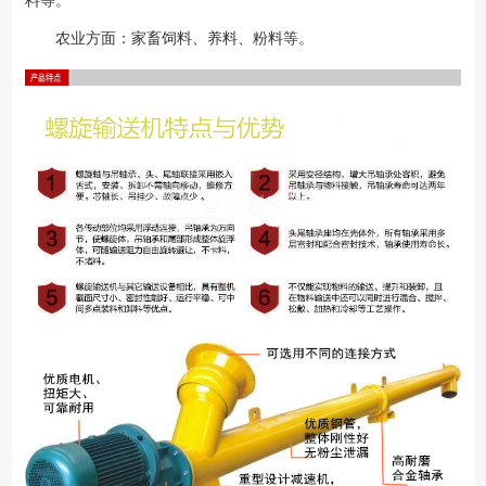
料等。
LS100、LS160、LS200、LS250、LS315、LS400、LS500、LS630、
农业方面：家畜饲料、养料、粉料等。
LS800、LS1000、LS1250 LS型螺旋输送机的主要部分特征：
1、驱动装置：依照减速器的装配形式不同，分左装右装两种，它以电动机
不原动力，借弹性联轴器将动力传至减速机，它们安放在一个底座
上。 2、浮动联轴器：将动力传递给螺旋机，它的两个半联轴器用铸钢
制造，中间盘则用铸铁制造，并附有罩壳保证安全。 3、进料装置：用
角钢及钢板焊接而成，焊接固定在机壳上，进料口的位置可依用户要求而
变更，进料口上端有螺孔，以便和其它加料装置相连。 4、头节：主要
有止推轴承，螺旋及壳体三部分，止推轴承由两个单列圆锥滚子轴承构
成。它承受物料移动时的轴向推力和驱动装置附加的悬臂载荷。 5、壳
体：包括机壳和机盖两部分，它是由钢板和角钢焊接而成，用心以承载物
料和防止物尘飞出。 6、吊轴承：它是具有特殊结构形式的滑动轴承，
用以支承和联接螺旋进行正常工作。 7、螺旋：是推送物料的工作构
件。 S制法：实体螺旋，螺距等于0.8倍螺旋直径，适用于输送粉状、
粒状、小块状物料。 D制法：带式螺旋，螺距等于1.0倍螺旋直径，适
用于输送中等块度（>60mm）及粘性，易结块的团状物料。 8、中间
节：主要有吊轴承、螺旋及壳体三部分。 9、尾节主要有平轴承、螺
旋、吊轴承、壳体四部分。其中平轴承用以支承尾部螺旋并补偿整台螺旋