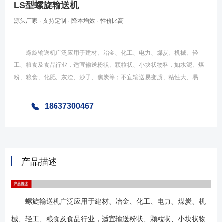
LS型螺旋输送机
源头厂家 · 支持定制 · 降本增效 · 性价比高
螺旋输送机广泛应用于建材、冶金、化工、电力、煤炭、机械、轻
工、粮食及食品行业，适宜输送粉状、颗粒状、小块状物料，如水泥、煤
粉、粮食、化肥、灰渣、沙子、焦炭等；不宜输送易变质、粘性大、易结
块的物料。螺旋输送机工作环境温度通常为-20～40℃，输送物料的温度一
般为-20～80℃，螺旋输送机适宜水平和小倾角布置，倾角以不超过15°为
18637300467
宜。 陶瓷工业方面：粘土、陶土、二氧化硅、砂、抛光材料、熟石
膏、铝氧化粉等。 粮食及食品工业方面：面粉、大豆、花生、淀粉、
奶粉、食盐、砂糖、维生素补品等。 塑料工业方面：塑料粉、塑料颗
粒、磨碎了的片料等。 木材工业方面：木屑、锯木面、副产品
产品描述
等。 建材工业方面：水泥、水泥生料、付料等。 环保方面：过滤
物、回收物、苏打灰、飞灰、固定残渣、废料等。 农业方面：家畜饲
料、养料、粉料等。 一台螺旋输送机机通常由驱动装置、头节、中间
螺旋输送机广泛应用于建材、冶金、化工、电力、煤炭、机
节、尾节、头尾轴承、进出料装置等几部分（见上图）组成，如条件允
许，将驱动装置安放在出料端，因驱动装置及出料口装在头节（有止推轴
械、轻工、粮食及食品行业，适宜输送粉状、颗粒状、小块状物