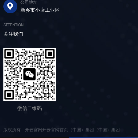
公司地址
的时间。其筛网具备自清洁功能，可轻松清除粘
领未来 追求筛分效率的同时，故道金机械也
子的质量符合建筑要求，为建筑工程提供高质量
新乡市小店工业区
附在筛网上的物料，预防筛料堵网。此外，脱水
积极响应国家环保政策，部分直线筛筛体采用全
的建筑材料。 在食品行业中，脱水筛可以用
筛还配备了橡胶隔振弹簧作为减震装置，很好地
封闭设计，降低噪音与粉尘污染，为构建绿色建
于水果、蔬菜沥水，还可以用于果汁、酒类、调
ATTENTION
降低设备运行时产生的噪音，为用户创造更加舒
材产业贡献力量。 如今，故道金机械直线筛
味品等液态食品的过滤和分离，为后续食材储
适的工作环境。 脱水筛体积相对较小，单位
关注我们
已广泛应用于各类建材物料的筛分作业中，成为
存、运输及使用提供便利。 ▲故道金机械双
面积处理量大，可够满足多种物料的脱水作业的
了众多建材企业的信赖之选。如果您也希望提升
层高频脱水振动筛 说了这么多，相信大家对
要求，支持24小时不间断的连续干排作业，提升
建材物料的筛分效率，欢迎随时开云官网开云官
脱水筛的重要性有了更加清晰地认识，在产品采
生产线脱水效率。 ▲脱水振动筛 脱水筛
网首页（中国）集团（中国）集团，故道金机械
购时，也一定要擦亮眼睛。故道金机械深耕振动
适用于金属矿山、非金属矿山以及煤矿等领域的
将提供高质量的产品，竭诚为您服务！
筛分行业多年，拥有丰富的生产经验和出色的技
尾矿处理。通过脱水筛的处理，尾矿的含水量大
术实力，我们生产的脱水筛产品，品质稳定，生
大降低，干排效果好，为矿山企业带来了显著的
产效率高，使用维护便利，能够满足不同行业，
经济效益和社会效益。脱水筛同样适用于电力、
不同客户的多样化需求，助力生产提效。
制糖、制盐、污水厂等领域，助力对细颗粒物料
的干湿分级、脱水、脱介、脱泥。
微信二维码
版权所有 开云官网开云官网首页（中国）集团（中国）集团