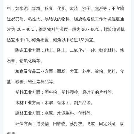
承装配）时较合理，可使螺旋处于受拉装态。其中头节、中间节、尾节每
料，如水泥、煤粉、粮食、化肥、灰渣、沙子、焦炭等；不宜输
个部分又有几种不同的长度。各个螺旋节的布置次序遵循按螺旋节长度的
大小依次排列和把相同规格的螺旋节排在一起的原则，安装时从头部开
送易变质、粘性大、易结块的物料。螺旋输送机工作环境温度通
始，顺序进行。在总体布置时还应注意，不要使底座和出料口布置在机壳
常为-20～40℃，输送物料的温度一般为-20～80℃，螺旋输送机
接头的法兰处，进料口也不应布置在吊轴承上方。 LS型螺旋输送机是
适宜水平和小倾角布置，倾角以不超过15°为宜。
按照JB/T679-95《螺旋输送机》标准设计制造，是GX型螺旋输送机的换代
产品。 头部及尾部轴承移至壳体外，吊轴承采用滑动轴承，没有防尘
陶瓷工业方面：粘土、陶土、二氧化硅、砂、抛光材料、熟
密封装置，轴瓦一般采用粉末冶金，输送水泥采用毛毡轴瓦，吊轴和螺旋
石膏、铝氧化粉等。
轴与滑块连接，拆卸螺旋时，不用移动驱动装置，拆卸吊轴承时不用移动
螺旋，不拆卸盖板可以润滑吊轴承，整机可靠性高，寿命长，适应性强，
粮食及食品工业方面：面粉、大豆、花生、淀粉、奶粉、食
安装维修方便。 机型分类 1， LS型螺旋输送机驱动方式分为两
盐、砂糖、维生素补品等。
种： C1制法—螺旋输送机长度小于35m时，单端驱动。 C2制法—
塑料工业方面：塑料粉、塑料颗粒、磨碎了的片料等。
螺旋输送机大于35m时，双端驱动。 2， 按LS型螺旋输送机中间吊轴
承种类分为： M1—为滚动吊轴承，采用80000型密封轴承，轴盖上另
木材工业方面：木屑、锯木面、副产品等。
有防尘密封结构，常用在不易加油，不加油或油对物料有污染的地方，密
建材工业方面：水泥、水泥生料、付料等。
封效果好，吊轴承寿命长，输送物料温度≤80℃（订货时可不注明）
M2—为滑动吊轴承，设防尘密封装置，常用在输送物料温度比较高（＞
环保方面：过滤物、回收物、苏打灰、飞灰、固定残渣、废
80℃），或输送液状物料。 3， LS型螺旋输送机规格型号种类：