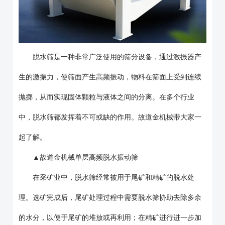
脱水筛是一种非常广泛使用的筛分设备，通过激振器产
生的激振力，使筛面产生高频振动，物料在筛面上受到连续
抛掷，从而实现固体颗粒与液体之间的分离。在多个行业
中，脱水筛都发挥着不可或缺的作用。故道金机械带大家一
起了解。
▲故道金机械单层高频脱水振动筛
在采矿业中，脱水筛经常被用于尾矿和精矿的脱水处
理。选矿完成后，尾矿处理过程中需要脱水筛协助去除多余
的水分，以便于尾矿的堆放或再利用；在精矿进行进一步加