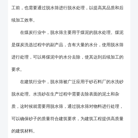
工前，也需要通过脱水筛进行脱水处理，以提高其品质和后
续加工效率。
在煤炭行业中，脱水筛主要用于煤泥的脱水处理。煤泥
是煤炭洗选过程中的副产品，含有大量的水分，使用脱水筛
进行处理，可以将煤泥中的水分去除，使其达到后续加工的
要求。
在建筑行业中，脱水筛被广泛应用于砂石料厂的水洗砂
脱水处理。水洗砂在生产过程中需要去除表面的泥土和杂
质，这时候就需要用脱水筛，通过脱水筛对物料进行处理，
可以确保砂子的质量符合建筑要求，为建筑工程提供高质量
的建筑材料。