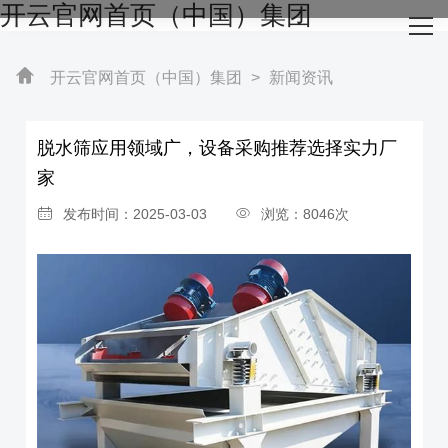
开云官网首页（中国）集团
网站开云官网首页（中国）集团
关于我们
开云官网首页（中国）集团
>
新闻资讯
主营产品
脱水筛应用领域广，设备采购推荐选择实力厂
家
成功案例
发布时间：2025-03-03
浏览：8046次
生产设备
新闻资讯
开云官网开云官网首页（中国）集团（中国）集团