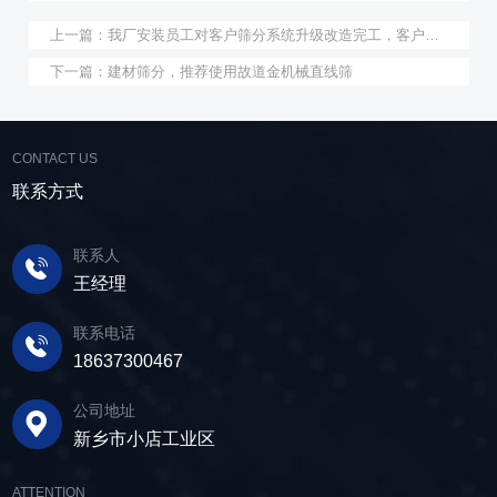
上一篇：
我厂安装员工对客户筛分系统升级改造完工，客户很满意，我们也很高兴！
下一篇：
建材筛分，推荐使用故道金机械直线筛
CONTACT US
联系方式
联系人
王经理
联系电话
18637300467
公司地址
新乡市小店工业区
ATTENTION