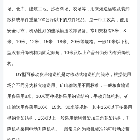
称为轻型标准，主要用于物料比重小于1.5的散料和单包重小于25公斤的物
场、仓库、建筑工地、沙石料场、农场等，用来短途运输及装卸
料输送。矿山标准也被统称为矿用标准、重型标准，主要用于煤炭、小矿
石及单包重大于50公斤的物料的输送。 3.DY型号可移动皮带输送机粮
散料或单件重量100公斤以下的成件物品。是一种工效高，使用
机标准与矿山标准主要区别 Ⅰ、机架机构不同，粮机标准一般采用钢管
安全可靠，机动性好的连续输送装卸设备。常用规格有5米、8
结构，矿山标准采用槽钢骨架结构。 Ⅱ、驱动方式不同，粮机标准一般
米、10米、12米、15米、18米、20米等规格。一般10米以下机
采用电机皮带轮式减速，无减速机结构。矿山标准采用减速机结构减速或
电动滚筒驱动。 Ⅲ、升降机构不同，粮机标准一般采用手动升降方式，
型没有升降机构为固定倾角，10米及以上产品分为分为有升降机
矿山标准采用电动升降机构。 Ⅳ、行走轮不同，粮机标准一般采用普
构。
通辐条式橡胶轮胎，矿山标准采用汽车用真空轮胎。 1、尾轮组 2、
拉紧装置 3、电动滚筒组 4、空段清扫器 5、导料槽 6、上托辊组
DY型可移动皮带输送机是对移动式输送机的统称，根据使用
7、电器控制箱 8、平形托辊组 9、后部机架 10、升降装置 11、
场合不同分为粮食输送用、矿山输送用不同标准，一般粮食输送
行轮组 12、前部机架 13、弹簧清扫器 14、改向滚筒组 1、 机
用多采用8米、10米两种规格采用钢管结构，手动升降机构。矿
架：是整机的主体，系由钢管焊接成的等断面衔架结构。机长在10米以下
者，为单节机架，机长10米及10米以上者，机架分成前后两节，以螺栓联
山输送用多采用10米、15米、30米等规格，其中15米以下多采用
接成一整体。 2、 驱动装置：采用油冷式电动滚筒，它安装在机架的
槽钢骨架结构，15米以上一般采用槽钢骨架加三角花架结构，升
尾部。 3、 托 辊：用于支承输送带和带上物料，使其稳定运行。它
有上托辊和下托辊两种，上托辊又分槽形和平形。槽形上托辊用于输送散
降机构采用电动升降机构。一般常见的为粮机标准的可移动皮带
状物料。平形上托辊用于输送成件物品。下托辊内为平形托辊。带宽400