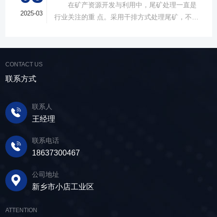
在矿产资源开发与利用中，尾矿处理一直是
作便捷性，其生产的直线筛产品使用时，物料在
解。 ▲故道金机械单层高频脱水振动筛
2025-03
行业关注的重 点。采用干排方式处理尾矿，不仅
筛面快速且均匀分布，筛孔不堵塞，筛分效率
在采矿业中，脱水筛经常被用于尾矿和精矿的脱
可节约企业生态环境治理资金，减少节能减排和
高，筛分精度高，为建材产品带来稳定可靠的质
水处理。选矿完成后，尾矿处理过程中需要脱水
尾矿库维护费用，还可回收尾矿中的有价成分，
量提升。 智能调控，灵活应对 故道金机
筛协助去除多余的水分，以便于尾矿的堆放或再
提高企业经济效益。尾矿干排过程中，少不了振
械直线筛可加装plc控制系统，实现远程操控。用
利用；在精矿进行进一步加工前，也需要通过脱
CONTACT US
动筛分设备的助力，脱水筛，凭借强大的性能优
户可根据实际需求轻松调整振幅、频率等筛分参
水筛进行脱水处理，以提高其品质和后续加工效
势，成为了尾矿干排系统中经常使用的明星产
联系方式
数，使故道金机械直线筛能够轻松应对不同材质
率。 在煤炭行业中，脱水筛主要用于煤泥的
品。 ▲脱水振动筛 脱水筛，专为处理含
与粒度的筛分挑战，提升筛分效率。 坚实耐
脱水处理。煤泥是煤炭洗选过程中的副产品，含
水物料而生，该设备通过激振器产生的激振力，
用，维护省心 故道金机械直线振动筛优选高
联系人
有大量的水分，使用脱水筛进行处理，可以将煤
使筛面产生高频振动，含水物料进入振动筛后，
质量材料，生产环节层层把控，生产出的振动筛
王经理
泥中的水分去除，使其达到后续加工的要
在筛面上受到连续抛掷，从而实现固体颗粒与液
产品筛体强度高，坚实耐用，可长时间高强度稳
求。 在建筑行业中，脱水筛被广泛应用于砂
体之间的分离。 脱水筛筛板采用模块式设
定作业。另外，该直线筛设备维护保养便捷，只
联系电话
石料厂的水洗砂脱水处理。水洗砂在生产过程中
计，无需螺栓即可安装，维护更换便捷，仅需要
需要定期检查、清洁、添加润滑油，即可保证振
18637300467
需要去除表面的泥土和杂质，这时候就需要用脱
3-5分钟即可完成筛板更换，显著减少了停机维护
动筛的正常运行和使用寿命。 绿色节能，引
水筛，通过脱水筛对物料进行处理，可以确保砂
公司地址
的时间。其筛网具备自清洁功能，可轻松清除粘
领未来 追求筛分效率的同时，故道金机械也
子的质量符合建筑要求，为建筑工程提供高质量
新乡市小店工业区
附在筛网上的物料，预防筛料堵网。此外，脱水
积极响应国家环保政策，部分直线筛筛体采用全
的建筑材料。 在食品行业中，脱水筛可以用
筛还配备了橡胶隔振弹簧作为减震装置，很好地
封闭设计，降低噪音与粉尘污染，为构建绿色建
于水果、蔬菜沥水，还可以用于果汁、酒类、调
ATTENTION
降低设备运行时产生的噪音，为用户创造更加舒
材产业贡献力量。 如今，故道金机械直线筛