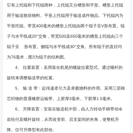
它有上托辊和下托辊两种，上托辊又分槽形和平形。槽形上托辊
用于输送散状物料。平形上托辊用于输送成件物品。下托辊内为
平形托辊。带宽400毫米的槽形上托辊由两个辊子呈V形布置。辊
子与水平线成20°交角，带宽500及650毫米的槽形上托辊由三个
辊子呈 形布置。侧辊与水平线成30°交角。所有辊子的直径均
为76毫米，图3为辊子的结构图。
4、 拉紧装置：采用装在机尾的螺旋拉紧型式。通过螺杆的
旋转来调整输送带的松紧。
5、 输 送 带：起传递牵引力及承载物料的作用。采用三层棉
芯织物的普通橡胶运输带。上胶厚3毫米。下胶厚1.5毫米。
6、 升降装置：安装在输送机中部，由人力转动手柄带动伞
齿轮付及螺杆旋转，从而改变前、后支架间的夹角，使整机升
降。仅可升降型有此部份。