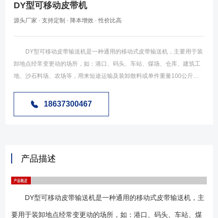
DY型可移动皮带机
源头厂家 · 支持定制 · 降本增效 · 性价比高
DY型可移动皮带输送机是一种通用的移动式皮带输送机，主要用于装
卸地点经常变更动的场所，如：港口、码头、车站、煤场、仓库、建筑工
地、沙石料场、农场等，用来短途运输及装卸散料或单件重量100公斤以
下的成件物品。是一种工效高，使用安全可靠，机动性好的连续输送装卸
设备。常用规格有5米、8米、10米、12米、15米、18米、20米等规格。
18637300467
一般10米以下机型没有升降机构为固定倾角，10米及以上产品分为分为有
升降机构。 DY型可移动皮带输送机是对移动式输送机的统称，根据使
用场合不同分为粮食输送用、矿山输送用不同标准，一般粮食输送用多采
用8米、10米两种规格采用钢管结构，手动升降机构。矿山输送用多采用
产品描述
10米、15米、30米等规格，其中15米以下多采用槽钢骨架结构，15米以
上一般采用槽钢骨架加三角花架结构，升降机构采用电动升降机构。一般
常见的为粮机标准的可移动皮带输送机。 1.DY型可移动式皮带输送机
DY型可移动皮带输送机是一种通用的移动式皮带输送机，主
根据使用需求不同分为可升降型及不可升降型。 2.DY型可移动式皮带
输送机根据使用场合不同分为粮机标准和矿山机械标准，其中粮机标准也
要用于装卸地点经常变更动的场所，如：港口、码头、车站、煤