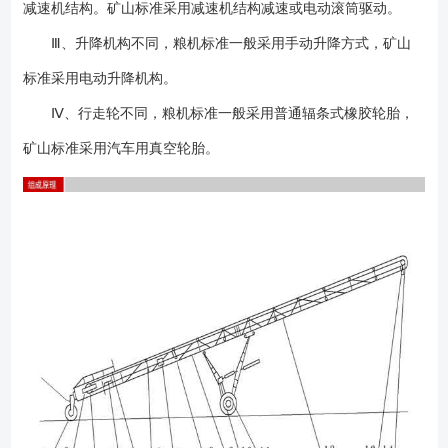
减速机结构。矿山标准采用减速机结构减速或电动滚筒驱动。
送机分为可升降型及不可升降型两大类，即：可移动不带升降式皮带输送
机和可移动升降式皮带输送机两种类型。有5米、8米、10米、12米、15
Ⅲ、升降机构不同，粮机标准一般采用手动升降方式，矿山
米、18米、20米等规格；带宽分别为：B500、B650、B800、B1000等规
标准采用电动升降机构。
格。根据物料选用平皮带、人字形皮带、挡边带等皮带。 4、设备不局
Ⅳ、行走轮不同，粮机标准一般采用普通辐条式橡胶轮胎，
限以上型号，可以非标设计；
矿山标准采用汽车用真空轮胎。