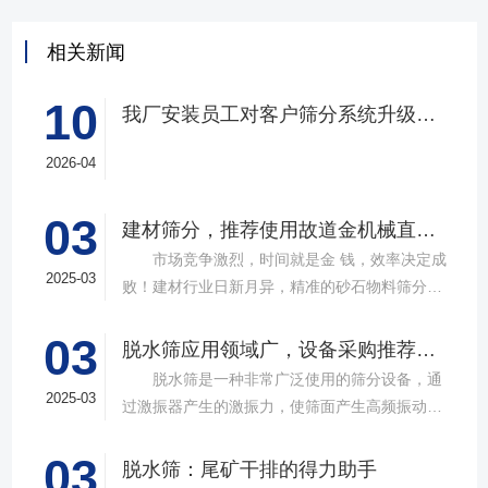
相关新闻
10
我厂安装员工对客户筛分系统升级改造完工，客户很满意，我们也很高兴！
2026-04
03
建材筛分，推荐使用故道金机械直线筛
市场竞争激烈，时间就是金 钱，效率决定成
2025-03
败！建材行业日新月异，精准的砂石物料筛分工
具成为了确保工程质量，提升生产效率的关键。
03
故道金机械，深耕振动筛分领域三十载，推出多
脱水筛应用领域广，设备采购推荐选择实力厂家
款高质量直线筛设备，以稳定的筛分质量，强大
脱水筛是一种非常广泛使用的筛分设备，通
的处理能力，提供建材砂石物料筛分解决方
2025-03
过激振器产生的激振力，使筛面产生高频振动，
案。 ▲故道金机械直线振动筛 布局合
物料在筛面上受到连续抛掷，从而实现固体颗粒
理，精准分级 故道金机械拥有强大的技术团
03
与液体之间的分离。在多个行业中，脱水筛都发
脱水筛：尾矿干排的得力助手
队，产品设计时考虑机械结构、动力学特性和操
挥着不可或缺的作用。故道金机械带大家一起了