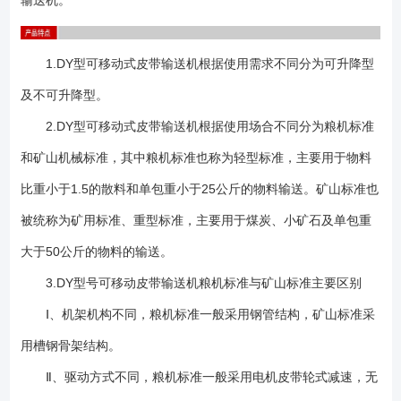
输送机。
毫米的槽形上托辊由两个辊子呈V形布置。辊子与水平线成20°交角，带宽
500及650毫米的槽形上托辊由三个辊子呈 形布置。侧辊与水平线成30°
交角。所有辊子的直径均为76毫米，图3为辊子的结构图。 4、 拉紧装
1.DY型可移动式皮带输送机根据使用需求不同分为可升降型
置：采用装在机尾的螺旋拉紧型式。通过螺杆的旋转来调整输送带的松
及不可升降型。
紧。 5、 输 送 带：起传递牵引力及承载物料的作用。采用三层棉芯织
物的普通橡胶运输带。上胶厚3毫米。下胶厚1.5毫米。 6、 升降装
2.DY型可移动式皮带输送机根据使用场合不同分为粮机标准
置：安装在输送机中部，由人力转动手柄带动伞齿轮付及螺杆旋转，从而
和矿山机械标准，其中粮机标准也称为轻型标准，主要用于物料
改变前、后支架间的夹角，使整机升降。仅可升降型有此部份。 7、
比重小于1.5的散料和单包重小于25公斤的物料输送。矿山标准也
行走结构：有行轮与尾轮两部份。可升降型的行轮采用6.50-16型充气轮
胎，尾轮采用直径300毫米的铸胶实心轮胎，均可绕铅垂线转动，从而输
被统称为矿用标准、重型标准，主要用于煤炭、小矿石及单包重
送机在纵向、横向、斜向移动较为方便，不可升降型的行轮不能绕铅垂线
大于50公斤的物料的输送。
转动，机长7米以及7米以下采用铁轮。机长10米及15米采用充气轮胎可升
降型亦可配用不转向的行轮组。 1、 DY系列可移动皮带输送机常用机
3.DY型号可移动皮带输送机粮机标准与矿山标准主要区别
型有DY50（带宽B=500mm）、DY60(带宽B=600mm）、DY65（带宽
Ⅰ、机架机构不同，粮机标准一般采用钢管结构，矿山标准采
B=650mm）三个规格，该系列还有DY80（带宽 B=800mm）、
用槽钢骨架结构。
DY100（带宽B=1000mm）等规格； 2、订购可移动输送机产品请注
明以下： 皮带带宽、带速要求、输送距离、输送高度、输送量、倾斜角
Ⅱ、驱动方式不同，粮机标准一般采用电机皮带轮式减速，无
度、物料特性、是否配备可调升降装置等基本技术参数。 3、本系列输