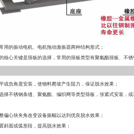
下面进行调平。
动电机环境温度一
订协议时注明。
体）。如果存在
各接头，保证其
用的振动电机、电机拖动激振器两种结构形式；
距。 ●验证电
核心关键是筛板的选择，常用的筛板类型有聚氨酯筛板、不锈
电动机时，要进
好，无噪音，旋
压。供电电压的容
或负角度安装，使物料爬坡产生阻力，保证脱水效果；
超过偏差将会引
的范围内（当处
择不锈钢条缝、聚氨酯、编织网等类型筛板，张紧式安装，或
总的容许限值是1
动电机能够连续
偏心块夹角改变设备振幅以达到优良脱水效果；
作温度。在电动
斜面或弧形段，提高脱水效果；
动。 ●如果驱