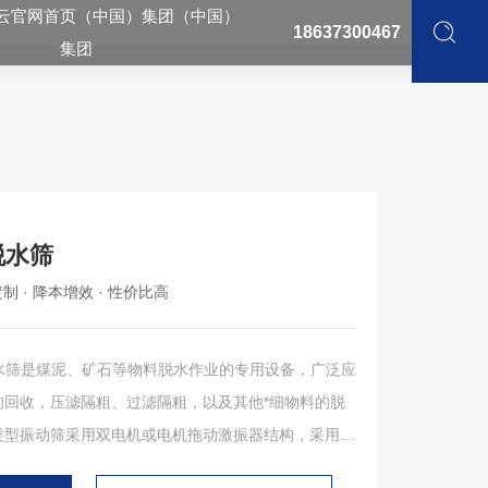
云官网首页（中国）集团（中国）
18637300467
集团
脱水筛
制 · 降本增效 · 性价比高
筛是煤泥、矿石等物料脱水作业的专用设备，广泛应
的回收，压滤隔粗、过滤隔粗，以及其他*细物料的脱
类型振动筛采用双电机或电机拖动激振器结构，采用了
过偏心块调节振幅大小。设备主要由入料箱、筛箱、电