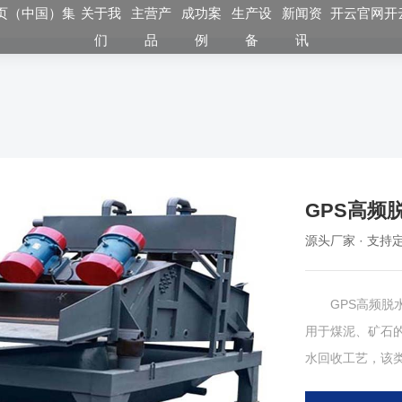
页（中国）集
关于我
主营产
成功案
生产设
新闻资
开云官网开
们
品
例
备
讯
GPS高频
源头厂家 · 支持定
GPS高频脱水
用于煤泥、矿石
水回收工艺，该
自同步原理，通