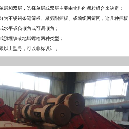
振动设备上紧固
层和双层，选择单层或双层主要由物料的颗粒组合来决定；
母与部件之间装
为不锈钢条缝筛板、聚氨酯筛板、或编织网筛网，这几种筛板
运行部件（例如
水平或负倾角或可调倾角；
不应碰撞固定的
预埋铁或地脚螺栓两种类型；
下进行工作。 
以上型号，可以非标设计；
生完全失效之前
止损坏其它筛机
了处理不当或在
使用寿命，一个
议：如果发现一
簧。 ●在每次
和连接板。在任
板。