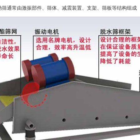
倾角； 4、基
筛通常由激振部件、筛体、减震装置、支架、筛板等结构组成
不局限以上型号
前，应彻底检查
的内容。在接收
装箱以免箱内物
次开箱。 材质
供时），必须给
度变化或机械性
平支座或枕木上
覆盖设备；对于
内。 为便于运
电机，或请厂家
否完全紧固。 
上油漆以便表明
静态倾斜度（要