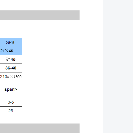
），或者，不能顺利地完成起动，在起动时产生异常噪
公司取得联系。 ●可采用手感方式或采用振幅牌来
 ●注意任何部件的松动情况，当振动筛的螺栓松动
行操作，否则， 振动筛结构将会发生严重
动部件之前，要根据现场安全规程，断开振动筛电源并
●在设备*初运行50小时之后和此后每隔150小时运
本说明书的维护部分中的规定，检查所有螺栓的紧固
*初连续运行的50小时期间，要经常地检查振动电机的
保证正确地选择适合于工作温度的润滑油。 ●振动
的工作温度大约需连续运行2小时以上。 ●只有在
置和进料系统的电源之后，才可维修或清洁设备。切勿
筛子。 ●要遵循执行筛子的每日例行检查和每隔
的系统检查。 ●振动电机的维护细节请参照振动电机
●作为一般指导要求，设备每运行150小时，必须检
固性。对于某些筛板结构，需要更经常的检查。 ●