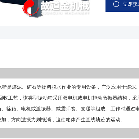
机或激振器、减
立即获
两组偏心块产生
使箱体产生直线
体、减震装置、
常用的振动电机
核心关键是筛板
板、复合筛板等
料爬坡产生阻力
聚氨酯、编织网
筛是煤泥、矿石等物料脱水作业的专用设备，广泛应用于煤泥、
式安装，以满足
幅以达到优良脱
水回收工艺，该类型振动筛采用双电机或电机拖动激振器结构，采
效果； 5、
箱、筛箱、电机或激振器、减震弹簧、支腿等组成。工作时通过
机分为单层和双
叠加，方向激振力则抵消，迫使箱体产生直线轨迹的运动。
定； 2、常用
网，这几种筛板