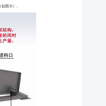
础可做成预埋铁或地脚螺栓两种类型； 5、设备
（如图示）。
，可以非标设计； 打开包装箱或开始安装振动筛之
所提供的说明书和图纸。装箱单详细地列明了各包装箱
货物之后，要检查包装箱内的物件，然后，重新密封包
件损失或损坏，只有当安装期间需要这些物件时，才再
为橡胶或聚氨酯覆层的部件，例如橡胶弹簧，（当提
予防护，以免遭受直接强烈光照，高温，较大的昼夜温
损坏。 无论使用何种包装材料，设备均应放置在水
，避免直接接触地面。对于短期存放，应采用防水帆布
长期存放，则要更结实耐用的材料覆盖或存放于室
输和现场安装，在运输或安装振动筛时可以卸下振动
**技术人员进行现场指导。 检查振动电机螺栓即是
检查筛板固定螺栓的紧固性，并进一步对外露螺纹涂
经过了检查并且紧固正确。 参考安装图，检查筛板
求水平面处于5毫米范围内）。利用垫片垫在弹簧底板