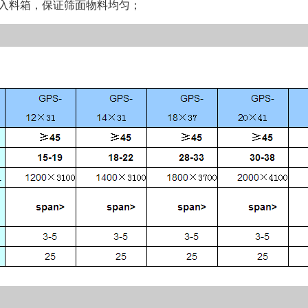
料箱，保证筛面物料均匀；
时间异常地长久
声，则要与振英
检查振动幅度。
或其它部件松动时，不得进
损坏。在调整松
使振动筛停机。 
行之后，或按照
性。 ●在设备
工作温度，以便
电机达到其稳定
断开筛子驱动装
爬上正在运行的
150小时运行
使用说明书。 
查所有螺栓的紧