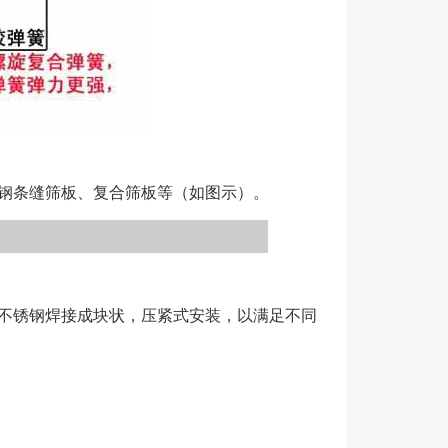
 安装振动电机时请务必核对以下安装条件 ●振
般规定，是从-15℃至+40℃。如有超出范围请再签
 ●安装位置应无有害气体或蒸汽（例如易燃气
有害气体，则要采用特种电动机。 运行 ●检查
连接紧密，绝缘良好，引线连接位置正确并具有足够间
动机机体和终端箱接地正确。 启动 ●当启动
钢条缝筛板、复合筛板等（如图示）。
行无载运转，在连接负载之前，要保证电动机运转良
转方向正确。 ●检查供电电压等于电动机的额定电
许偏差是额定电压的+10%（当处于额定频率时）。
起绕组过热。 ●电源频率的容许偏差在+5%额定值
于额定电压时）。在电压和频率两者都有偏差情况下，
不锈钢焊接成块状，压紧式安装，以满足不同
0%，**值或双偏差的和数，以百分率计算。 ●振
地二次起动，在正常负载条件下，电机开始处于正常工
机断电30分钟的冷却期限之后，它能够第三次起
动设备具有较大的惯性以致于延长了起动时间（起动