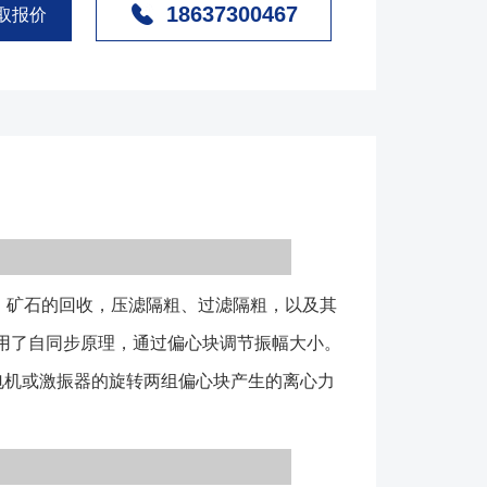
18637300467
震弹簧、支腿等组成。工作时通过电机或激振器的旋转
取报价
的离心力沿激振线的方向叠加，方向激振力则抵消，迫
轨迹的运动。 GPS高频振动筛通常由激振部件、筛
支架、筛板等结构组成（如图示）。 （1）激振器
、电机拖动激振器两种结构形式； （2）脱水筛的
的选择，常用的筛板类型有聚氨酯筛板、不锈钢条缝筛
（如图示）。 1、整机为水平或负角度安装，使物
，保证脱水效果； 2、筛网可以选择不锈钢条缝、
等类型筛板，张紧式安装，或不锈钢焊接成块状，压紧
矿石的回收，压滤隔粗、过滤隔粗，以及其
不同需要； 3、可通过调整偏心块夹角改变设备振
水效果； 4、入料端设置斜面或弧形段，提高脱水
用了自同步原理，通过偏心块调节振幅大小。
可以增加入料箱，保证筛面物料均匀； 1、筛
电机或激振器的旋转两组偏心块产生的离心力
层，选择单层或双层主要由物料的颗粒组合来决
筛网分为不锈钢条缝筛板、聚氨酯筛板、或编织网筛
各有优缺点； 3、筛机可做成水平或负倾角或可调