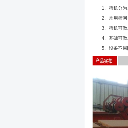
1、筛机分为单
2、常用筛网分
3、筛机可做成
4、基础可做成
5、设备不局限