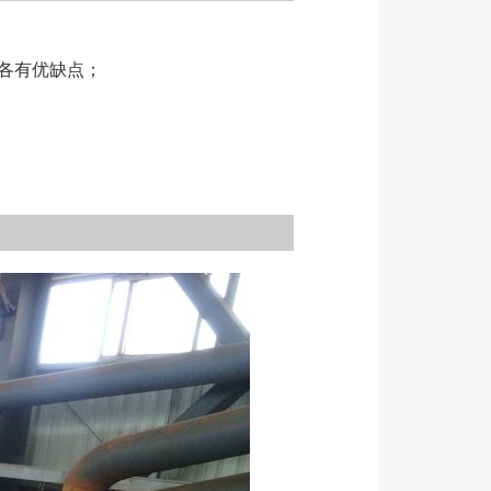
振动电机的安装螺栓均采用双螺母防松措施，无须在螺
上热处理硬化的垫圈。 ●振动结构和所有连接的可
各有优缺点；
，弹簧等），必须能够正常运行。振动筛的任何部分均
部件（例如，溜槽，平台），也不应在有聚集送料状态
●要经常地检查筛板并及时地清理粘附物料。要在发
进行修复或更换磨损的筛板模块或松动的筛板模块以防
部件或其他相关设备。 ●及时更换损坏的弹簧。除
弹簧圈中堆积物料之外，在正常情况下，弹簧具有很长
弹簧出现故障可表明整套弹簧接近了使用期限。我们建
个弹簧有故障，那么，要更换在该支承部位的整套弹
换筛板时，要检查侧板、横梁、筛板支承轨（若有）
何情况下，均要至少每一个月检查筛板支承轨和连接