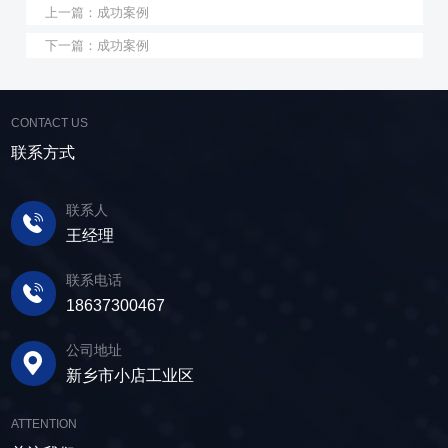
上一篇：
成功案例
下一篇：
成功案例
CONTACT US
联系方式
联系人
王经理
联系电话
18637300467
公司地址
新乡市小店工业区
ATTENTION